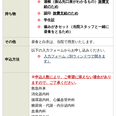
通帳（振込先口座がわかるもの）
旅費支
給のため
認印
旅費支給のため
持ち物
学生証
歯みがきセット（当院スタッフと一緒に
昼食をとるため）
その他
昼食と白衣は、当院で用意いたします。
以下の入力フォームからお申し込みください。
入力フォーム（別ウィンドウで開きま
申込方法
す）
※
申込人数により、ご希望に添えない場合があり
ますので、ご了承ください
。
救急外来
消化器内科
循環器内科、心臓血管外科
糖尿病・代謝・内分泌内科
血液内科