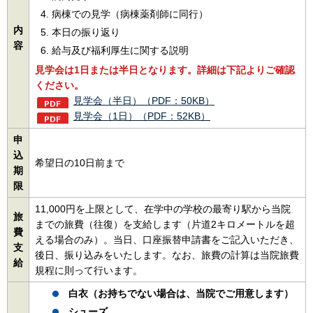
病棟での見学（病棟薬剤師に同行）
内
本日の振り返り
容
給与及び福利厚生に関する説明
見学会は1日または半日となります。詳細は下記よりご確認
ください。
見学会（半日）（PDF：50KB）
見学会（1日）（PDF：52KB）
申
込
希望日の10日前まで
期
限
11,000円を上限として、在学中の学校の最寄り駅から当院
旅
までの旅費（往復）を支給します（片道2キロメートルを超
費
える場合のみ）。当日、口座振替申請書をご記入いただき、
支
後日、振り込みをいたします。なお、旅費の計算は当院旅費
給
規程に則って行います。
白衣（お持ちでない場合は、当院でご用意します）
シューズ