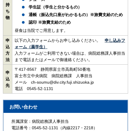
持
学生証（学生と分かるもの）
ち
通帳（振込先口座がわかるもの）※旅費支給のため
物
認印 ※旅費支給のため
昼食は当院でご用意します。
申
以下の入力フォームからお申し込みください。
申し込みフ
込
ォーム（薬学生）
方
入力フォームがご利用できない場合は、病院総務課人事担当
法
まで電話またはメールで御連絡ください。
〒417-8567 静岡県富士市高島町50番地
申
富士市立中央病院 病院総務課 人事担当
込
メール ch-soumu@div.city.fuji.shizuoka.jp
先
電話 0545-52-1131
お問い合わせ
所属課室：病院総務課人事担当
電話番号：0545-52-1131（内線2217・2218）