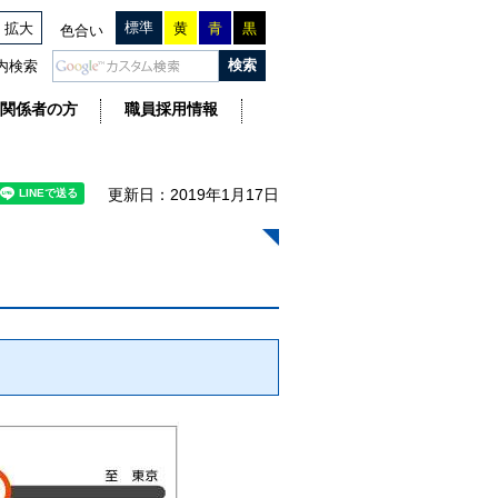
標準
拡大
黄
青
黒
色合い
内検索
関係者の方
職員採用情報
更新日：2019年1月17日