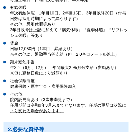
有給休暇
年次有給休暇 1年目10日、2年目15日、3年目以降20日（付与
日数は採用時期によって異なります）
その他 忌引休暇等あり
2年目以降は上記に加えて『病気休暇』『夏季休暇』『リフレッ
シュ休暇』等あり
賃金
日額12,050円（1年目、昇給あり）
※その他に、通勤手当等支給（但し2.0キロメートル以上）
期末勤勉手当
年2回（6月、12月） 年間最大2.95月分支給（変動あり）
※但し勤務日数により減額あり
社会保険制度
健康保険・厚生年金・雇用保険加入
その他
院内託児所あり（3歳未満児まで）
任用期間は令和9年3
月末までとなります。任期の更新は状況に
より変わる場合があります。
2.必要な資格等