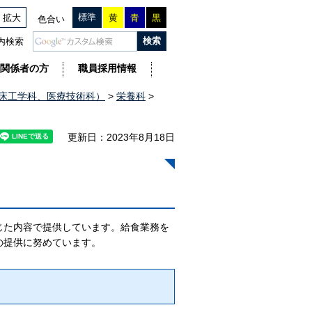
標準
拡大
黄
青
黒
色合い
内検索
関係者の方
職員採用情報
床工学科、医療技術科）
>
栄養科
>
更新日：2023年8月18日
じた内容で提供しています。給食業務を
の提供に努めています。