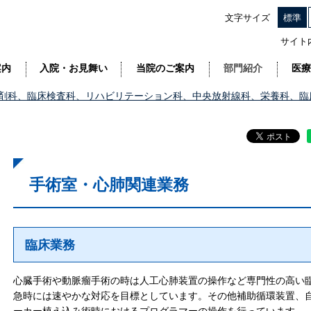
文字サイズ
標準
サイト
案内
入院・お見舞い
当院のご案内
部門紹介
医療
剤科、臨床検査科、リハビリテーション科、中央放射線科、栄養科、臨
手術室・心肺関連業務
臨床業務
心臓手術や動脈瘤手術の時は人工心肺装置の操作など専門性の高い
急時には速やかな対応を目標としています。その他補助循環装置、