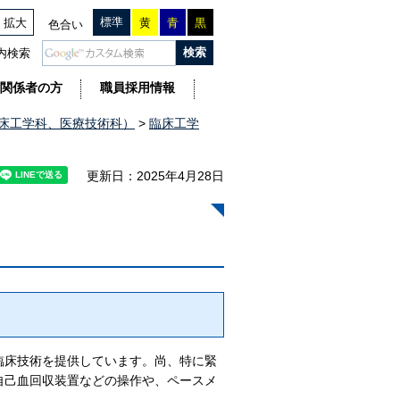
標準
拡大
黄
青
黒
色合い
内検索
関係者の方
職員採用情報
床工学科、医療技術科）
>
臨床工学
更新日：2025年4月28日
臨床技術を提供しています。尚、特に緊
自己血回収装置などの操作や、ペースメ