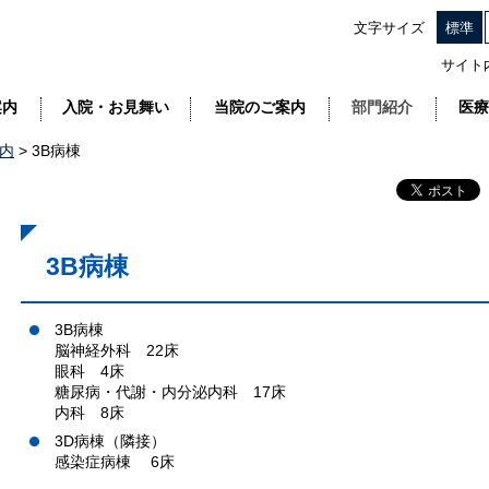
文字サイズ
標準
サイト
案内
入院・お見舞い
当院のご案内
部門紹介
医療
内
> 3B病棟
3B病棟
3B病棟
脳神経外科 22床
眼科 4床
糖尿病・代謝・内分泌内科 17床
内科 8床
3D病棟（隣接）
感染症病棟 6床