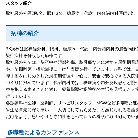
スタッフ紹介
脳神経外科医師5名、眼科3名、糖尿病・代謝・内分泌内科医師5名、
病棟の紹介
3B病棟は脳神経外科、眼科、糖尿病・代謝・内分泌内科の混合病棟
染症病棟を併設した病棟です。
脳神経外科では、脳卒中や頭部外傷、脳腫瘍などに対する周術期看
や、早期離床・機能回復に向けた支援を行っています。眼科では、
障手術をはじめとした周術期管理を中心に、安全で安心できる入院
づくりに努めています。代謝内科では、糖尿病や内分泌疾患など慢
患を抱える患者さんに対し、療養指導や退院後の生活を見据えた支
行っています。
各診療科の医師、薬剤師、リハビリスタッフ、MSWなど多職種と連
や生活背景に寄り添い、「大切にしてもらえた」と感じられる看護
だけるよう、思いやりと専門性をもって日々の看護に取り組んでい
多職種によるカンファレンス