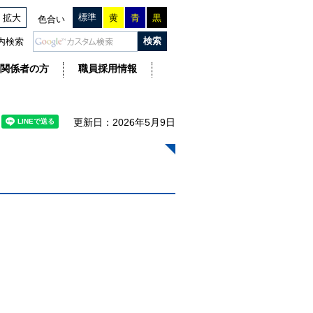
標準
拡大
黄
青
黒
色合い
内検索
関係者の方
職員採用情報
更新日：2026年5月9日