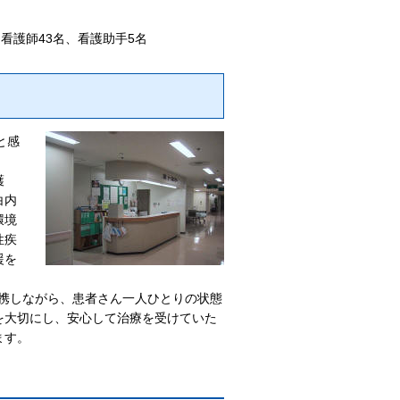
看護師43名、看護助手5名
と感
護
白内
環境
性疾
援を
携しながら、患者さん一人ひとりの状態
を大切にし、安心して治療を受けていた
ます。