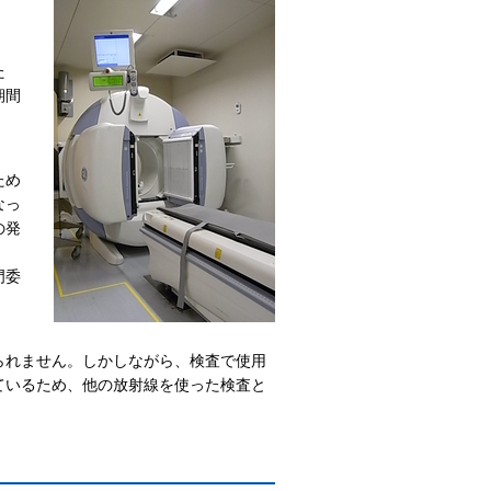
た
期間
ため
なっ
の発
門委
られません。しかしながら、検査で使用
ているため、他の放射線を使った検査と