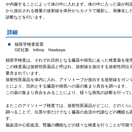
や内服することによって体の中に入れます。体の中に入った薬が特
から放出される微量の放射線を体外からカメラで撮影し、画像化し
診断などを行います。
詳細
核医学検査装置
GE社製 Infinia Hawkeye
核医学検査は、それぞれ目的となる臓器や病気にあった検査薬を使
この検査薬は放射性医薬品と呼ばれ、放射線を放出する放射性同位
量含まれています。
放射性医薬品を体内に入れ、アイソトープが放出する放射線をガン
とにより、目的とする臓器や病気への薬の集まり具合を調べます。
この薬の集まり具合をみることにより、様々な病気の診断を行って
またこのアイソトープ検査では、放射性医薬品がどこに、どのくら
調べることで、位置や形だけでなく臓器の血流や代謝などの機能も
す。
脳血流や心筋血流、腎臓の機能などの様々な検査を行うことが可能