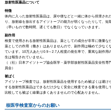
放射性医薬品について
特徴
体内に入った放射性医薬品は、尿や便などと一緒に体から排泄され
り、放射線を放出するアイソトープの能力が弱くなったりして、短
（早いもので数時間、遅くても数日）でなくなっていきます。
副作用
検査で使用される放射性医薬品は、薬としての成分が非常に微量な
薬としての作用（働き）はありませんので、副作用は極めて少なく
ています。10万人あたり0.9～2.7人程度の発生率で、重篤な副作用
生は報告されていません。
（（社）日本アイソトープ協会医学・薬学部放射性医薬品安全性専
員会）
被ばく
アイソトープ検査では、放射性医薬品を使用するため被ばくは避け
する放射性医薬品はできるだけ少なく安全に検査できる量を使用し
比較しても被ばく線量は多くありませんので心配ありません。
核医学検査室からのお願い