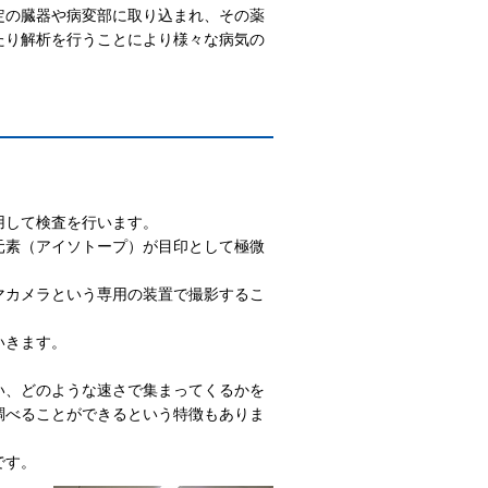
定の臓器や病変部に取り込まれ、その薬
たり解析を行うことにより様々な病気の
用して検査を行います。
元素（アイソトープ）が目印として極微
マカメラという専用の装置で撮影するこ
いきます。
い、どのような速さで集まってくるかを
調べることができるという特徴もありま
です。