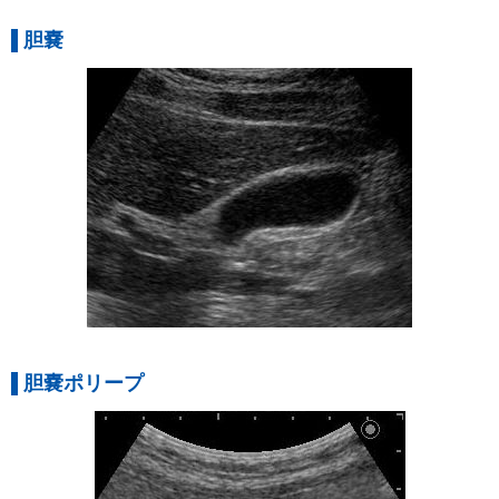
胆嚢
胆嚢ポリープ