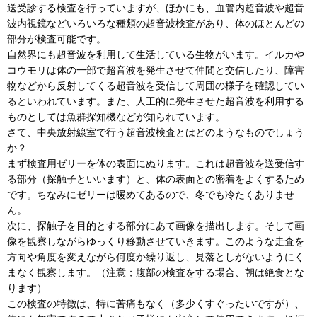
送受診する検査を行っていますが、ほかにも、血管内超音波や超音
波内視鏡などいろいろな種類の超音波検査があり、体のほとんどの
部分が検査可能です。
自然界にも超音波を利用して生活している生物がいます。イルカや
コウモリは体の一部で超音波を発生させて仲間と交信したり、障害
物などから反射してくる超音波を受信して周囲の様子を確認してい
るといわれています。また、人工的に発生させた超音波を利用する
ものとしては魚群探知機などが知られています。
さて、中央放射線室で行う超音波検査とはどのようなものでしょう
か？
まず検査用ゼリーを体の表面にぬります。これは超音波を送受信す
る部分（探触子といいます）と、体の表面との密着をよくするため
です。ちなみにゼリーは暖めてあるので、冬でも冷たくありませ
ん。
次に、探触子を目的とする部分にあて画像を描出します。そして画
像を観察しながらゆっくり移動させていきます。このような走査を
方向や角度を変えながら何度か繰り返し、見落としがないようにく
まなく観察します。（注意；腹部の検査をする場合、朝は絶食とな
ります）
この検査の特徴は、特に苦痛もなく（多少くすぐったいですが）、