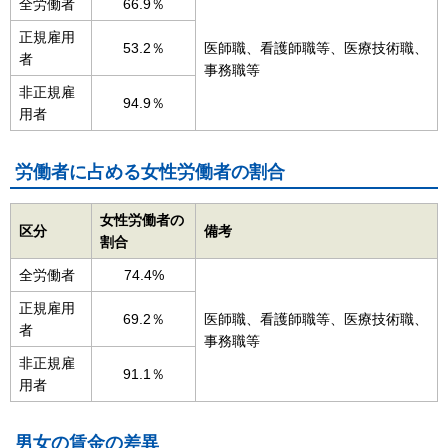
全労働者
66.9％
正規雇用
53.2％
医師職、看護師職等、医療技術職、
者
事務職等
非正規雇
94.9％
用者
労働者に占める女性労働者の割合
女性労働者の
区分
備考
割合
全労働者
74.4%
正規雇用
69.2％
医師職、看護師職等、医療技術職、
者
事務職等
非正規雇
91.1％
用者
男女の賃金の差異