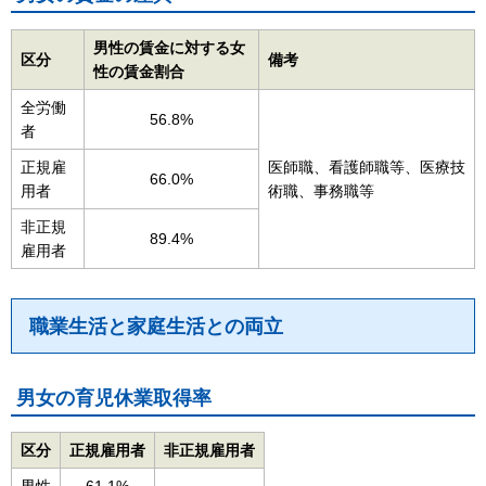
男性の賃金に対する女
区分
備考
性の賃金割合
全労働
56.8%
者
正規雇
医師職、看護師職等、医療技
66.0%
用者
術職、事務職等
非正規
89.4%
雇用者
職業生活と家庭生活との両立
男女の育児休業取得率
区分
正規雇用者
非正規雇用者