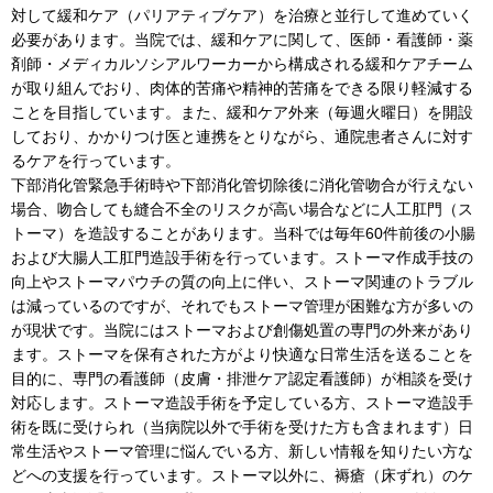
対して緩和ケア（パリアティブケア）を治療と並行して進めていく
必要があります。当院では、緩和ケアに関して、医師・看護師・薬
剤師・メディカルソシアルワーカーから構成される緩和ケアチーム
が取り組んでおり、肉体的苦痛や精神的苦痛をできる限り軽減する
ことを目指しています。また、緩和ケア外来（毎週火曜日）を開設
しており、かかりつけ医と連携をとりながら、通院患者さんに対す
るケアを行っています。
下部消化管緊急手術時や下部消化管切除後に消化管吻合が行えない
場合、吻合しても縫合不全のリスクが高い場合などに人工肛門（ス
トーマ）を造設することがあります。当科では毎年60件前後の小腸
および大腸人工肛門造設手術を行っています。ストーマ作成手技の
向上やストーマパウチの質の向上に伴い、ストーマ関連のトラブル
は減っているのですが、それでもストーマ管理が困難な方が多いの
が現状です。当院にはストーマおよび創傷処置の専門の外来があり
ます。ストーマを保有された方がより快適な日常生活を送ることを
目的に、専門の看護師（皮膚・排泄ケア認定看護師）が相談を受け
対応します。ストーマ造設手術を予定している方、ストーマ造設手
術を既に受けられ（当病院以外で手術を受けた方も含まれます）日
常生活やストーマ管理に悩んでいる方、新しい情報を知りたい方な
どへの支援を行っています。ストーマ以外に、褥瘡（床ずれ）のケ