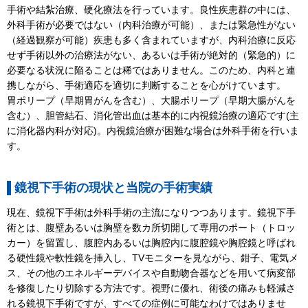
手術や結紮治療、硬化療法を行っています。良性疾患群の中には、
外科手術が必要ではない（内科治療が可能）、または緊急性がない
（経過観察が可能）疾患も多く含まれていますが、内科治療に反応
せず手術以外の治療法がない、あるいは手術が絶対的（緊急的）に
必要なる状況に陥ることは稀ではありません。このため、内科と連
携しながら、手術適応を適切に判断することを心がけています。
胃ポリープ（早期胃がんを含む）、大腸ポリープ（早期大腸がんを
含む）、胆管結石、消化管出血は基本的に内視鏡治療の適応です(主
に消化器内科が対応)。内視鏡治療が困難な場合は外科手術を行いま
す。
鏡視下手術の現状と当院の手術実績
現在、鏡視下手術は外科手術の主流になりつつあります。鏡視下手
術とは、腹壁あるいは胸壁を数カ所切開して専用のポート（トロッ
カー）を留置し、腹腔内あるいは胸腔内に腹腔鏡や胸腔鏡と呼ばれ
る硬性鏡や軟性鏡を挿入し、TVモニターを見ながら、鉗子、電気メ
ス、その他のエネルギーデバイスや自動吻合器などを用いて病変部
を修復したり切除する方法です。視野に優れ、術後の痛みも軽減さ
れる鏡視下手術ですが、すべての症例に可能なわけではありませ