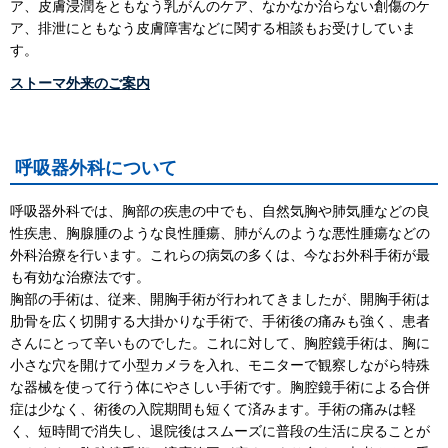
ア、皮膚浸潤をともなう乳がんのケア、なかなか治らない創傷のケ
ア、排泄にともなう皮膚障害などに関する相談もお受けしていま
す。
ストーマ外来のご案内
呼吸器外科について
呼吸器外科では、胸部の疾患の中でも、自然気胸や肺気腫などの良
性疾患、胸腺腫のような良性腫瘍、肺がんのような悪性腫瘍などの
外科治療を行います。これらの病気の多くは、今なお外科手術が最
も有効な治療法です。
胸部の手術は、従来、開胸手術が行われてきましたが、開胸手術は
肋骨を広く切開する大掛かりな手術で、手術後の痛みも強く、患者
さんにとって辛いものでした。これに対して、胸腔鏡手術は、胸に
小さな穴を開けて小型カメラを入れ、モニターで観察しながら特殊
な器械を使って行う体にやさしい手術です。胸腔鏡手術による合併
症は少なく、術後の入院期間も短くて済みます。手術の痛みは軽
く、短時間で消失し、退院後はスムーズに普段の生活に戻ることが