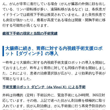
ん。がんが非常に進行している場合（がんが臓器の外側に顔を出し
ている、リンパ節転移が多い、遠隔転移があるなど）は、各疾患ガ
イドラインでは鏡視下手術は推奨されていません。また良性疾患で
も炎症が強かったり、癒着が高度である場合は開腹・開胸手術に移
行する可能性が高くなります。
鏡視下手術の現状と当院の手術実績
大腸癌に続き、胃癌に対する内視鏡手術支援ロボ
ット【ダヴィンチ】の導入
一昨年より大腸癌に対する内視鏡手術支援ロボットの導入を開始し
ておりましたが、昨年より胃癌に対しても同様の手術を開始しまし
た。これにより、患者の治療選択肢が広がり、より効果的な手術が
可能となりました。
手術支援ロボット ダビンチ（da Vinci X）による手術
外科は待機的（定時）手術以外に、緊急手術にも24時間、365日対
応しています。その他、上記で述べた抗がん剤治療を積極的に取り
入れています。抗がん剤治療は、がん手術後に行う再発予防目的の