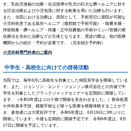
す。乳幼児便秘の治療・生活指導や乳児の巨大な臍ヘルニアに対す
る圧迫治療および小児包茎に対する軟膏を用いた治療も行います。
また、当院における治療は、原則として、手術翌日に退院が可能な
小児科疾患である鼠径ヘルニア（腹腔鏡で手術可能）・陰嚢水腫・
停留精巣・臍ヘルニア・痔瘻・正中頚嚢胞の手術やリンパ管腫の硬
化療法を含めた治療などが主体となります。受診の際は、他の医療
機関からの紹介・予約が必要です。（完全紹介予約制）
小児外科専門外来のご案内
中学生・高校生に向けての啓発活動
当院では、毎年8月に高校生を対象とした病院見学会を開催していま
す。また、ジョンソン・エンド・ジョンソン株式会社との共催で中
学生を対象としたブラックジャックセミナーを定期的に開催してい
ます。（令和3年度はコロナ禍で開催を見合わせました。）救命処置
や外科基本手技、模擬手術など様々な医療を模擬体験することがで
き、参加者には大変好評です。令和5年度は、8月19日に3年ぶりに
開催しています。今後も定期的に開催予定です。令和6年度は、8月
17日に開催を予定しています。