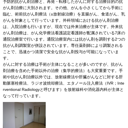
予防的抗がん剤治療と、再発・転移したがんに対する治療目的の抗
がん剤治療に大別されます。その他、がんを小さくしてから手術に
臨む、術前抗がん剤療法（±放射線治療）を直腸がん、食道がん、乳
がんを対象として行っています。外科領域における抗がん剤治療
は、入院治療も行いますが、現在では外来治療が主体です。外来抗
がん剤治療は、がん化学療法看護認定看護師が配属されている7床の
通院治療室で行います。通院治療室内には抗がん剤を調剤する2つの
抗がん剤調製室が併設されています。専任薬剤師により調製される
ことで、迅速かつ清潔で安全な抗がん剤投与が可能になっていま
す。
がんに対する治療は手術が主体になることが多いのですが、抗がん
剤治療を含めた手術以外の治療（集学的療法）も大変重要です。手
術や抗がん剤治療以外では、放射線療法や肝臓がんなどに対する肝
動脈塞栓療法、ラジオ波焼却療法、エタノール注入療法（IVR；Inte
rventional Radiologyと呼びます）を放射線科や消化器内科が主体と
なって行っています。