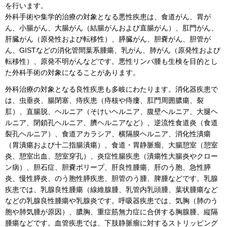
を行います。
外科手術や集学的治療の対象となる悪性疾患は、食道がん、胃が
ん、小腸がん、大腸がん（結腸がんおよび直腸がん）、肛門がん、
肝臓がん（原発性および転移性）、膵臓がん、胆嚢がん、胆管が
ん、GISTなどの消化管間葉系腫瘍、乳がん、肺がん（原発性および
転移性）、原発不明がんなどです。悪性リンパ腫も生検を目的とし
た外科手術の対象になることがあります。
外科治療の対象となる良性疾患も多岐にわたります。消化器疾患で
は、虫垂炎、腸閉塞、痔疾患（痔核や痔瘻、肛門周囲膿瘍、裂
肛）、直腸脱、ヘルニア（そけいヘルニア、腹壁ヘルニア、大腿ヘ
ルニア、閉鎖孔ヘルニア、臍ヘルニアなど）、逆流性食道炎（食道
裂孔ヘルニア）、食道アカラシア、横隔膜ヘルニア、消化性潰瘍
（胃潰瘍および十二指腸潰瘍）、食道・胃静脈瘤、大腸憩室（憩室
炎、憩室出血、憩室穿孔）、炎症性腸疾患（潰瘍性大腸炎やクロー
ン病）、胆石症、胆嚢ポリープ、肝良性腫瘍、肝のう胞、急性膵
炎、慢性膵炎、のう胞性膵疾患、胆管のう腫、脾腫などです。乳腺
疾患では、乳腺良性腫瘍（線維腺腫、乳管内乳頭腫、葉状腫瘍など
などの乳腺良性腫瘍や乳腺炎です。呼吸器疾患では、気胸（肺のう
胞や肺気腫が原因）、膿胸、重症筋無力症に合併する胸腺腫、縦隔
腫瘍などです。血管疾患では、下肢静脈瘤に対するストリッピング