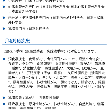
小児外科専門医（日本小児外科学会）
心臓血管外科専門医（日本胸部外科学会,日本心臓血管外科学会,
日本血管外科学会）
内分泌・甲状腺外科専門医（日本内分泌外科学会、日本甲状腺
外科学会）
乳腺専門医（日本乳癌学会）
手術対応疾患
は鏡視下手術（腹腔鏡手術・胸腔鏡手術）に対応しています。
消化器疾患：食道がん*、食道裂孔ヘルニア*、逆流性食道炎*、
食道アカラシア*、食道憩室*、食道良性腫瘍*、胃がん*、胃粘膜
下腫瘍*、消化性潰瘍*、急性虫垂炎*、大腸がん（結腸がん・直
腸がん）*、肛門疾患（痔核・痔瘻）、炎症性腸疾患（潰瘍性大
腸炎・クローン病）、そけいヘルニア*、腹壁ヘルニア*、腸閉塞
*、原発性肝がん、転移性肝がん、胆のうがん、胆管がん、膵臓
がん、胆嚢結石*、胆管結石、脾臓疾患（脾腫や悪性リンパ腫な
ど）*
乳腺疾患：乳がん、乳腺良性腫瘍
呼吸器疾患：原発性肺がん*、転移性肺がん*、自然気胸*、縦隔
腫瘍*、重症筋無力症*、肺膿瘍*