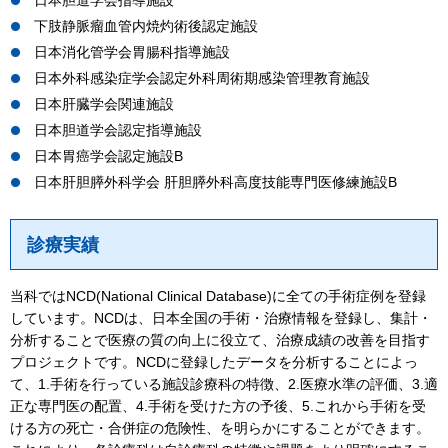
下肢静脈瘤血管内焼灼術後認定施設
日本消化管学会胃腸科指導施設
日本外科感染症学会認定外科周術期感染管理教育施設
日本肝臓学会関連施設
日本胆道学会認定指導施設
日本胃癌学会認定施設B
日本肝胆膵外科学会 肝胆膵外科高度技能専門医修練施設B
診療実績
当科ではNCD(National Clinical Database)に全ての手術症例を登録
しています。NCDは、日本全国の手術・治療情報を登録し、集計・
分析することで医療の質の向上に役立て、治療成績の改善を目指す
プロジェクトです。NCDに登録したデータを分析することによっ
て、1.手術を行っている施設診療科の特徴、2.医療水準の評価、3.適
正な専門医の配置、4.手術を受けた方の予後、5.これから手術を受
ける方の死亡・合併症の危険性、を明らかにすることができます。