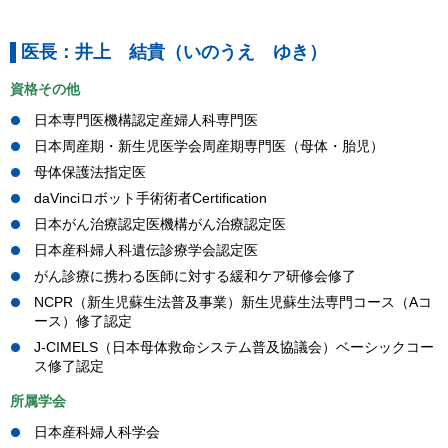
医長：井上 結貴（いのうえ ゆき）
資格その他
日本専門医機構認定産婦人科専門医
日本周産期・新生児医学会周産期専門医（母体・胎児）
母体保護法指定医
daVinciロボット手術術者Certification
日本がん治療認定医機構がん治療認定医
日本産科婦人科遺伝診療学会認定医
がん診療に携わる医師に対する緩和ケア研修会修了
NCPR（新生児蘇生法普及事業）新生児蘇生法専門コース（Aコ
ース）修了認定
J-CIMELS（日本母体救命システム普及協議会）ベーシックコー
ス修了認定
所属学会
日本産科婦人科学会