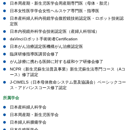
日本周産期・新生児医学会周産期専門医（母体・胎児）
日本女性医学学会女性ヘルスケア専門医・指導医
日本産科婦人科内視鏡学会腹腔鏡技術認定医・ロボット技術認
定医
日本内視鏡外科学会技術認定医（産婦人科領域）
daVinciロボット手術術者Certification
日本がん治療認定医機構がん治療認定医
臨床研修指導医講習会修了
がん診療に携わる医師に対する緩和ケア研修会修了
NCPR（新生児蘇生法普及事業）新生児蘇生法専門コース（Aコ
ース）修了認定
J-CIMELS（日本母体救命システム普及協議会）ベーシックコー
ス・アドバンスコース修了認定
所属学会
日本産科婦人科学会
日本周産期・新生児医学会
日本婦人科腫瘍学会
日本生殖医学会