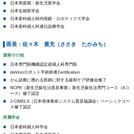
日本周産期・新生児医学会
日本生殖医学会
日本産科婦人科内視鏡・ロボティクス学会
日本産科婦人科遺伝診療学会
医長：佐々木 貴充（ささき たかみち）
資格その他
日本専門医機構認定産婦人科専門医
daVinciロボット手術術者Certification
がん診療に携わる医師に対する緩和ケア研修会修了
NCPR（新生児蘇生法普及事業）新生児蘇生法専門コース（Aコ
ース）修了認定
J-CIMELS（日本母体救命システム普及協議会）ベーシックコー
ス修了認定
所属学会
日本産科婦人科学会