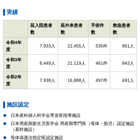
実績
延入院患者
延外来患者
手術件
救急患者
数
数
数
数
令和4年
7,933人
22,455人
535件
851人
度
令和3年
8,449人
21,119人
461件
843人
度
令和2年
7,938人
16,888人
497件
691人
度
施設認定
日本産科婦人科学会専攻医指導施設
日本周産期新生児医学会 周産期専門医（母体・胎児）認定施設
（基幹施設）
母体保護法指定医認定施設