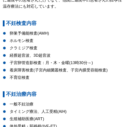
温存療法にも対応しています。
不妊検査内容
卵巣予備能検査(AMH)
ホルモン検査
クラミジア検査
経膣超音波、3D超音波
子宮卵管造影検査：月・木・金曜(13時30分～)
着床障害検査(子宮内細菌叢検査、子宮内膜受容能検査)
不育症検査
不妊治療内容
一般不妊治療
タイミング療法、人工受精(AIH)
生殖補助医療(ART)
体外受精・胚移植(IVF-ET)