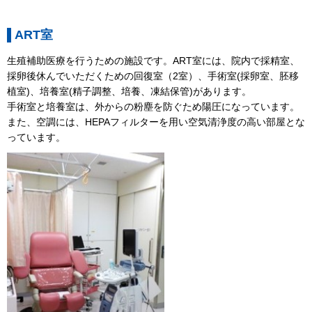
ART室
生殖補助医療を行うための施設です。ART室には、院内で採精室、
採卵後休んでいただくための回復室（2室）、手術室(採卵室、胚移
植室)、培養室(精子調整、培養、凍結保管)があります。
手術室と培養室は、外からの粉塵を防ぐため陽圧になっています。
また、空調には、HEPAフィルターを用い空気清浄度の高い部屋とな
っています。