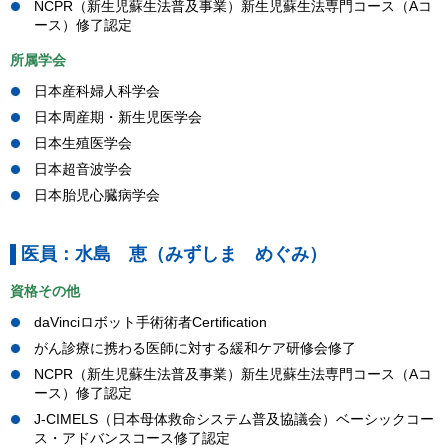
NCPR（新生児蘇生法普及事業）新生児蘇生法専門コース（Aコ
ース）修了認定
所属学会
日本産科婦人科学会
日本周産期・新生児医学会
日本生殖医学会
日本超音波学会
日本胎児心臓病学会
医員：水島 恵（みずしま めぐみ）
資格その他
daVinciロボット手術術者Certification
がん診療に携わる医師に対する緩和ケア研修会修了
NCPR（新生児蘇生法普及事業）新生児蘇生法専門コース（Aコ
ース）修了認定
J-CIMELS（日本母体救命システム普及協議会）ベーシックコー
ス・アドバンスコース修了認定