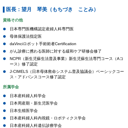
医長：望月 琴美（もちづき ことみ）
資格その他
日本専門医機構認定産婦人科専門医
母体保護法指定医
daVinciロボット手術術者Certification
がん診療に携わる医師に対する緩和ケア研修会修了
NCPR（新生児蘇生法普及事業）新生児蘇生法専門コース（Aコ
ース）修了認定
J-CIMELS（日本母体救命システム普及協議会）ベーシックコー
ス・アドバンスコース修了認定
所属学会
日本産科婦人科学会
日本周産期・新生児医学会
日本生殖医学会
日本産科婦人科内視鏡・ロボティクス学会
日本産科婦人科遺伝診療学会