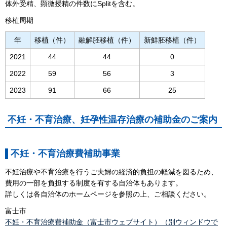
体外受精、顕微授精の件数にSplitを含む。
移植周期
年
移植（件）
融解胚移植（件）
新鮮胚移植（件）
2021
44
44
0
2022
59
56
3
2023
91
66
25
不妊・不育治療、妊孕性温存治療の補助金のご案内
不妊・不育治療費補助事業
不妊治療や不育治療を行うご夫婦の経済的負担の軽減を図るため、
費用の一部を負担する制度を有する自治体もあります。
詳しくは各自治体のホームページを参照の上、ご相談ください。
富士市
不妊・不育治療費補助金（富士市ウェブサイト）（別ウィンドウで