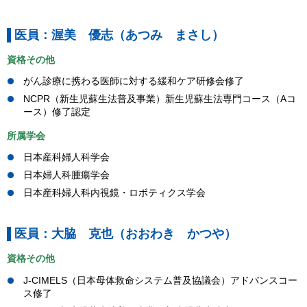
医員：渥美 優志（あつみ まさし）
資格その他
がん診療に携わる医師に対する緩和ケア研修会修了
NCPR（新生児蘇生法普及事業）新生児蘇生法専門コース（Aコ
ース）修了認定
所属学会
日本産科婦人科学会
日本婦人科腫瘍学会
日本産科婦人科内視鏡・ロボティクス学会
医員：大脇 克也（おおわき かつや）
資格その他
J-CIMELS（日本母体救命システム普及協議会）アドバンスコー
ス修了