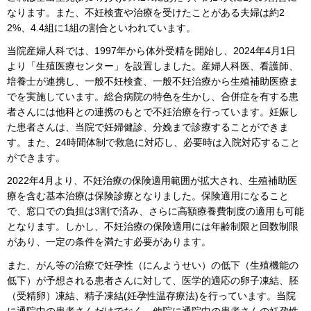
なります。また、不妊検査や治療を受けたことがある夫婦は約2
2%、4.4組に1組の割合といわれています。
当院産婦人科では、1997年から体外受精を開始し、2024年4月1日
より「生殖医療センター」を設置しました。産婦人科医、看護師、
培養士が連携し、一般不妊検査、一般不妊治療から生殖補助医療ま
でを実施しています。総合病院の特色を生かし、合併症を有する患
者さんには他科との連携のもとで不妊治療を行っています。妊娠し
た患者さんは、当院で妊婦健診、分娩まで診療することができま
す。また、24時間体制で救急に対応し、必要時は入院対応すること
ができます。
2022年4月より、不妊治療の保険適用範囲が拡大され、生殖補助医
療を含む基本治療は保険診療となりました。保険適用になること
で、窓口での負担は3割で済み、さらに高額療養費制度の適用も可能
となります。しかし、不妊治療の保険適用には年齢制限と回数制限
があり、一定の条件を満たす必要があります。
また、がん等の治療で妊孕性（にんようせい）の低下（生殖機能の
低下）が予想される患者さんに対して、医学的適応の卵子凍結、胚
（受精卵）凍結、精子凍結(妊孕性温存療法)を行っています。当院
に通院中の患者さんだけでなく、他院に通院中の患者さんの妊孕性